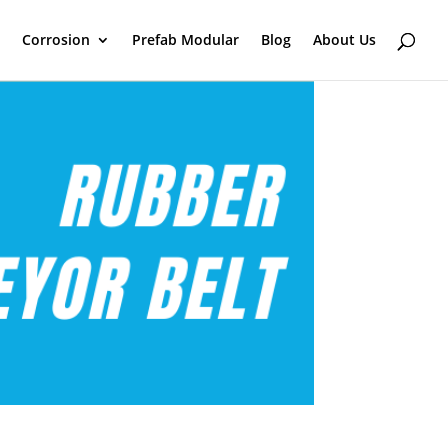
Corrosion
Prefab Modular
Blog
About Us