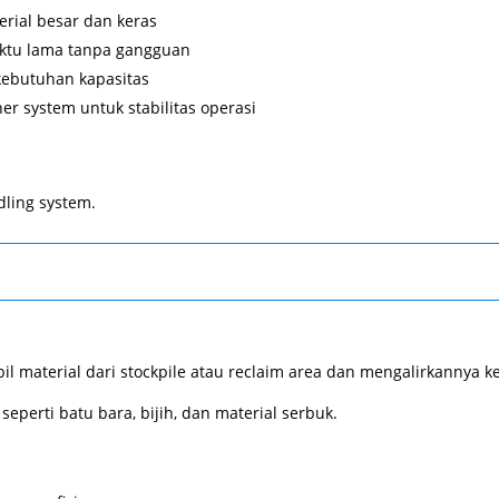
rial besar dan keras
aktu lama tanpa gangguan
kebutuhan kapasitas
ner system untuk stabilitas operasi
dling system.
 material dari stockpile atau reclaim area dan mengalirkannya k
perti batu bara, bijih, dan material serbuk.