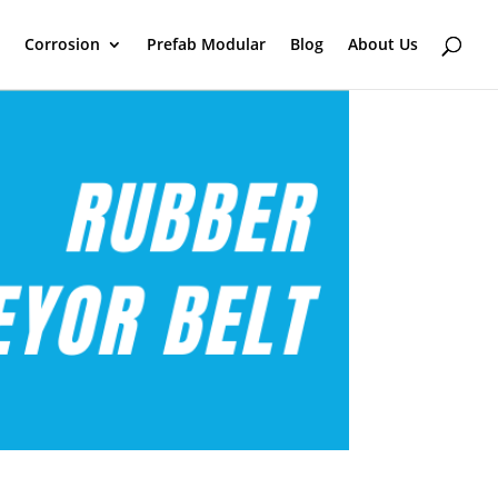
Corrosion
Prefab Modular
Blog
About Us