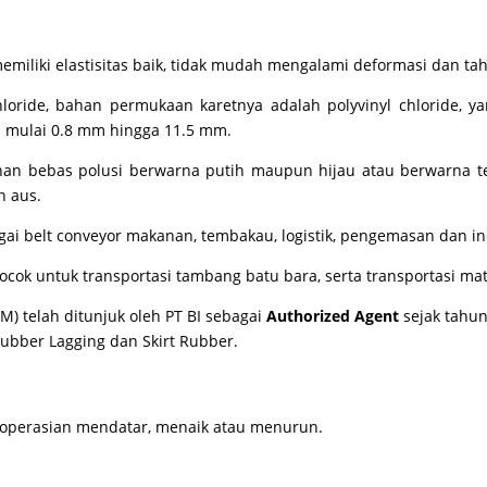
miliki elastisitas baik, tidak mudah mengalami deformasi dan ta
hloride, bahan permukaan karetnya adalah polyvinyl chloride, yan
ni mulai 0.8 mm hingga 11.5 mm.
 bebas polusi berwarna putih maupun hijau atau berwarna teran
 aus.
ai belt conveyor makanan, tembakau, logistik, pengemasan dan ind
cocok untuk transportasi tambang batu bara, serta transportasi mat
 telah ditunjuk oleh PT BI sebagai
Authorized Agent
sejak tahu
Rubber Lagging dan Skirt Rubber.
operasian mendatar, menaik atau menurun.