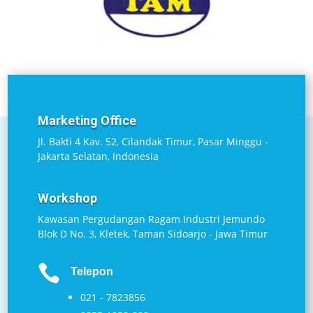
Marketing Office
Jl. Bakti 4 Kav. 52, Cilandak Timur, Pasar Minggu -
Jakarta Selatan, Indonesia
Workshop
Kawasan Pergudangan Ragam Industri Jemundo
Blok D No. 3, Kletek, Taman Sidoarjo - Jawa Timur

Telepon
021 - 7823856