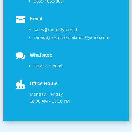
0855-1058-888

Email
sales@ranadityo.co.id
ranadityo_suksesmakmur@yahoo.com

Whatsapp
0855 105 8888

Office Hours
Monday - Friday
08:00 AM - 05:00 PM