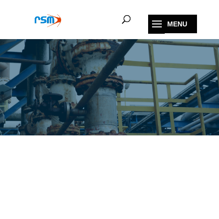
Telepon
(021) 7823856
Whatsapp
0855-105-8888