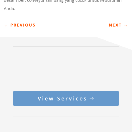
desain belt conveyor tambang yang cocok untuk kebutuhan
Anda.
←
PREVIOUS
NEXT
→
View Services