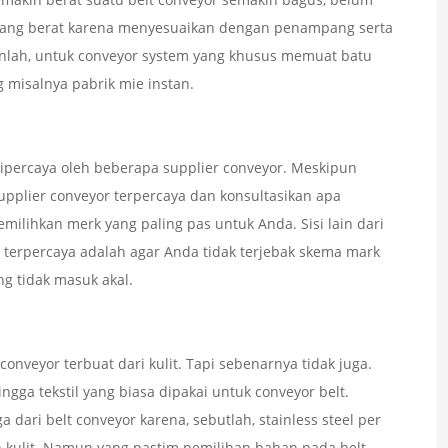
 yang berat karena menyesuaikan dengan penampang serta
akanlah, untuk conveyor system yang khusus memuat batu
g misalnya pabrik mie instan.
ipercaya oleh beberapa supplier conveyor. Meskipun
upplier conveyor terpercaya dan konsultasikan apa
ilihkan merk yang paling pas untuk Anda. Sisi lain dari
 terpercaya adalah agar Anda tidak terjebak skema mark
g tidak masuk akal.
veyor terbuat dari kulit. Tapi sebenarnya tidak juga.
hingga tekstil yang biasa dipakai untuk conveyor belt.
ari belt conveyor karena, sebutlah, stainless steel per
n kulit. Namun yang pastim pemilihan bahan pada belt