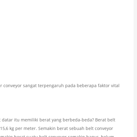
r conveyor sangat terpengaruh pada beberapa faktor vital
 datar itu memiliki berat yang berbeda-beda? Berat belt
 15,6 kg per meter. Semakin berat sebuah belt conveyor
emakin berat suatu belt conveyor semakin bagus, belum