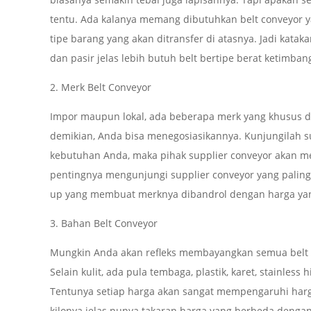
tentu. Ada kalanya memang dibutuhkan belt conveyor
tipe barang yang akan ditransfer di atasnya. Jadi kat
dan pasir jelas lebih butuh belt bertipe berat ketimban
2. Merk Belt Conveyor
Impor maupun lokal, ada beberapa merk yang khusus d
demikian, Anda bisa menegosiasikannya. Kunjungilah s
kebutuhan Anda, maka pihak supplier conveyor akan mem
pentingnya mengunjungi supplier conveyor yang paling
up yang membuat merknya dibandrol dengan harga yan
3. Bahan Belt Conveyor
Mungkin Anda akan refleks membayangkan semua belt con
Selain kulit, ada pula tembaga, plastik, karet, stainless 
Tentunya setiap harga akan sangat mempengaruhi harga d
kilonya jelas punya takaran harga yang berbeda denga