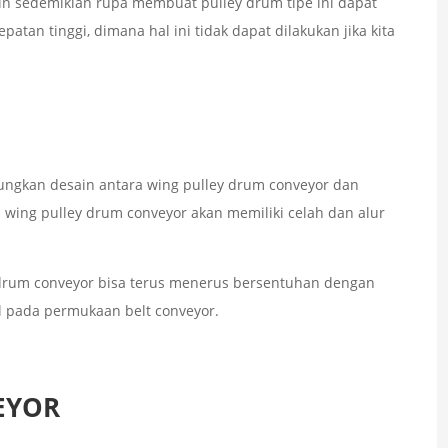
ain sedemikian rupa membuat pulley drum tipe ini dapat
atan tinggi, dimana hal ini tidak dapat dilakukan jika kita
ungkan desain antara wing pulley drum conveyor dan
l wing pulley drum conveyor akan memiliki celah dan alur
 drum conveyor bisa terus menerus bersentuhan dengan
 pada permukaan belt conveyor.
EYOR