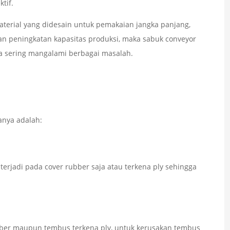
tif.
material yang didesain untuk pemakaian jangka panjang,
n peningkatan kapasitas produksi, maka sabuk conveyor
a sering mangalami berbagai masalah.
anya adalah:
erjadi pada cover rubber saja atau terkena ply sehingga
ubber maupun tembus terkena ply, untuk kerusakan tembus